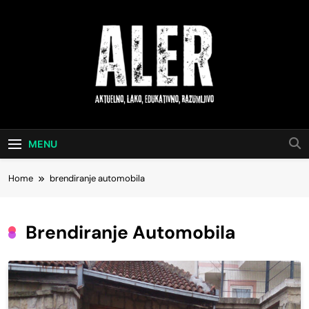
Skip
to
content
Aktuelno, Lako,
Saveti Za Svakodnevni Život
Edukativno,
MENU
Razumljivo
Home
brendiranje automobila
Brendiranje Automobila