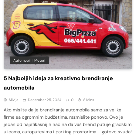
Automobili I Motori
5 Najboljih ideja za kreativno brendiranje
automobila
Silvija
Decembar 25, 2024
0
8 Mins
Ako mislite da je brendiranje automobila samo za velike
firme sa ogromnim budžetima, razmislite ponovo. Ovo je
jedan od najefikasnijih načina da vaš brend putuje gradskim
ulicama, autoputevima i parking prostorima – gotovo svuda!