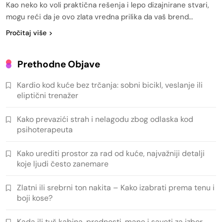
Kao neko ko voli praktična rešenja i lepo dizajnirane stvari,
mogu reći da je ovo zlata vredna prilika da vaš brend…
Pročitaj više
Prethodne Objave
Kardio kod kuće bez trčanja: sobni bicikl, veslanje ili
eliptični trenažer
Kako prevazići strah i nelagodu zbog odlaska kod
psihoterapeuta
Kako urediti prostor za rad od kuće, najvažniji detalji
koje ljudi često zanemare
Zlatni ili srebrni ton nakita – Kako izabrati prema tenu i
boji kose?
Kada ili tuš kabina, prednosti, mane i saveti za izbor