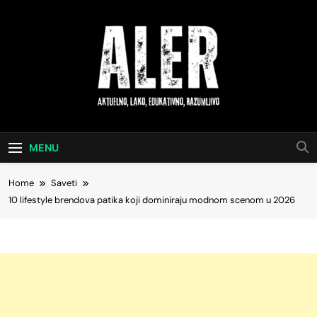
Skip
to
content
Aktuelno, Lako,
Saveti Za Svakodnevni Život
Edukativno,
MENU
Razumljivo
Home
Saveti
10 lifestyle brendova patika koji dominiraju modnom scenom u 2026