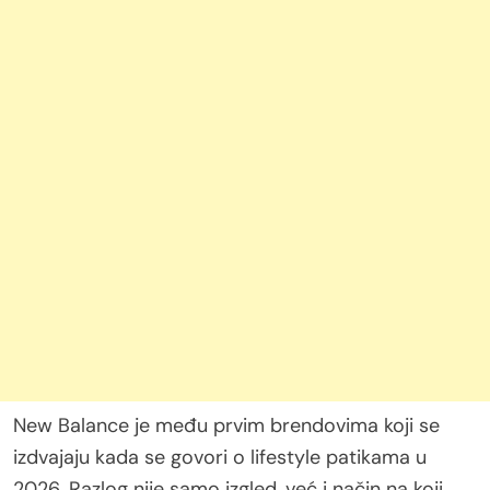
New Balance je među prvim brendovima koji se
izdvajaju kada se govori o lifestyle patikama u
2026. Razlog nije samo izgled, već i način na koji