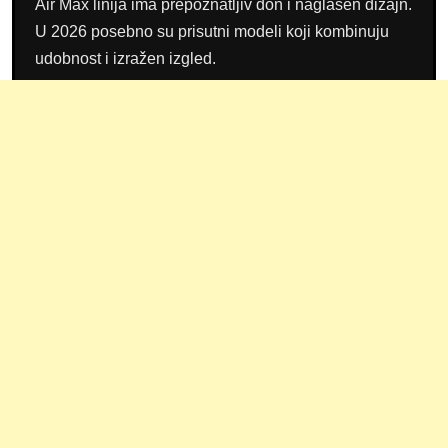
Air Max linija ima prepoznatljiv đon i naglašen dizajn.
U 2026 posebno su prisutni modeli koji kombinuju
udobnost i izražen izgled.