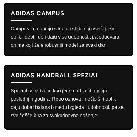
ADIDAS CAMPUS
Campus ima puniju siluetu i stabilniji osećaj. Širi
oblik i deblji đon daju više udobnosti, pa odgovara
onima koji žele robusniji model za svaki dan.
ADIDAS HANDBALL SPEZIAL
Spezial se izdvojio kao jedna od jačih opcija
poslednjih godina. Retro osnova i nešto širi oblik
daju dobar balans između izgleda i udobnosti, pa se
sve češće bira za svakodnevno nošenje.