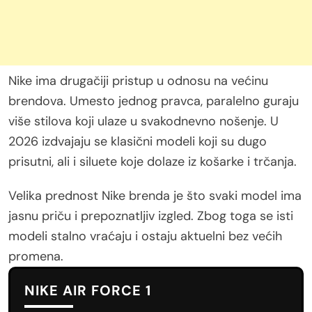
Nike ima drugačiji pristup u odnosu na većinu
brendova. Umesto jednog pravca, paralelno guraju
više stilova koji ulaze u svakodnevno nošenje. U
2026 izdvajaju se klasični modeli koji su dugo
prisutni, ali i siluete koje dolaze iz košarke i trčanja.
Velika prednost Nike brenda je što svaki model ima
jasnu priču i prepoznatljiv izgled. Zbog toga se isti
modeli stalno vraćaju i ostaju aktuelni bez većih
promena.
NIKE AIR FORCE 1