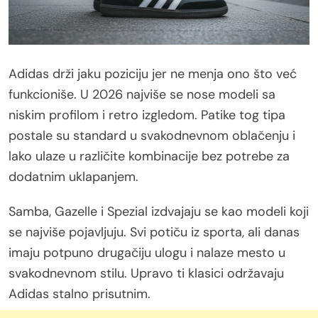
Adidas drži jaku poziciju jer ne menja ono što već
funkcioniše. U 2026 najviše se nose modeli sa
niskim profilom i retro izgledom. Patike tog tipa
postale su standard u svakodnevnom oblačenju i
lako ulaze u različite kombinacije bez potrebe za
dodatnim uklapanjem.
Samba, Gazelle i Spezial izdvajaju se kao modeli koji
se najviše pojavljuju. Svi potiču iz sporta, ali danas
imaju potpuno drugačiju ulogu i nalaze mesto u
svakodnevnom stilu. Upravo ti klasici održavaju
Adidas stalno prisutnim.