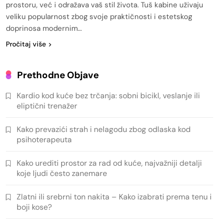
prostoru, već i odražava vaš stil života. Tuš kabine uživaju
veliku popularnost zbog svoje praktičnosti i estetskog
doprinosa modernim…
Pročitaj više
Prethodne Objave
Kardio kod kuće bez trčanja: sobni bicikl, veslanje ili
eliptični trenažer
Kako prevazići strah i nelagodu zbog odlaska kod
psihoterapeuta
Kako urediti prostor za rad od kuće, najvažniji detalji
koje ljudi često zanemare
Zlatni ili srebrni ton nakita – Kako izabrati prema tenu i
boji kose?