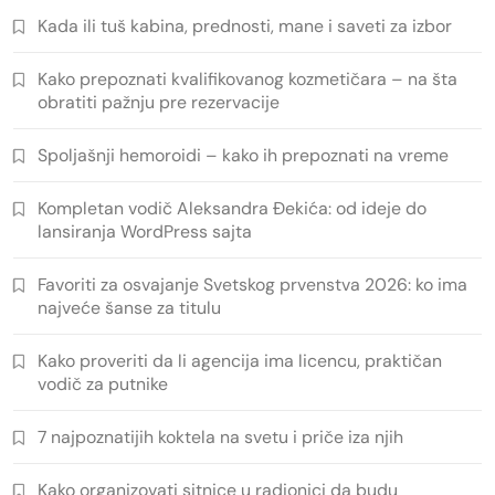
Kada ili tuš kabina, prednosti, mane i saveti za izbor
Kako prepoznati kvalifikovanog kozmetičara – na šta
obratiti pažnju pre rezervacije
Spoljašnji hemoroidi – kako ih prepoznati na vreme
Kompletan vodič Aleksandra Đekića: od ideje do
lansiranja WordPress sajta
Favoriti za osvajanje Svetskog prvenstva 2026: ko ima
najveće šanse za titulu
Kako proveriti da li agencija ima licencu, praktičan
vodič za putnike
7 najpoznatijih koktela na svetu i priče iza njih
Kako organizovati sitnice u radionici da budu