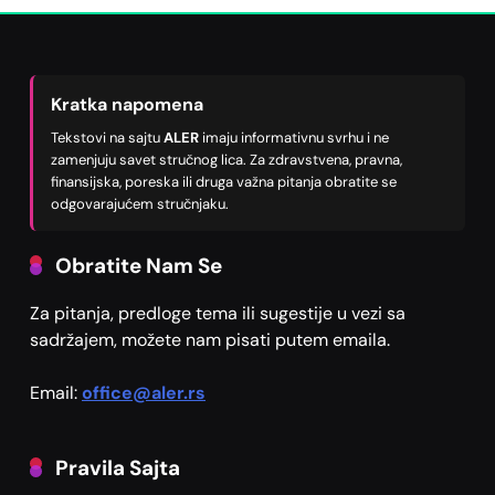
Kratka napomena
Tekstovi na sajtu
ALER
imaju informativnu svrhu i ne
zamenjuju savet stručnog lica. Za zdravstvena, pravna,
finansijska, poreska ili druga važna pitanja obratite se
odgovarajućem stručnjaku.
Obratite Nam Se
Za pitanja, predloge tema ili sugestije u vezi sa
sadržajem, možete nam pisati putem emaila.
Email:
office@aler.rs
Pravila Sajta