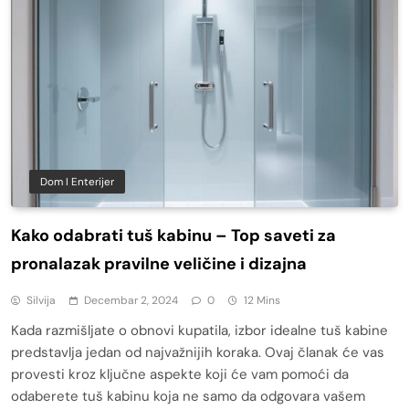
Dom I Enterijer
Kako odabrati tuš kabinu – Top saveti za
pronalazak pravilne veličine i dizajna
Silvija
Decembar 2, 2024
0
12 Mins
Kada razmišljate o obnovi kupatila, izbor idealne tuš kabine
predstavlja jedan od najvažnijih koraka. Ovaj članak će vas
provesti kroz ključne aspekte koji će vam pomoći da
odaberete tuš kabinu koja ne samo da odgovara vašem