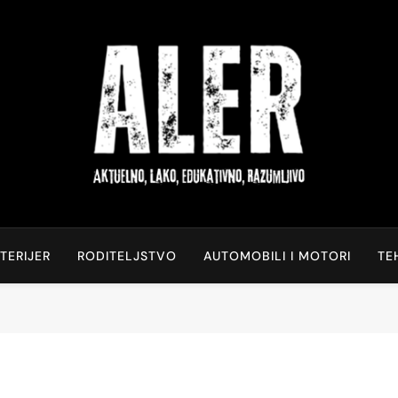
Aktuelno, Lako, Edukat
Saveti Za Svakodnevni Život
TERIJER
RODITELJSTVO
AUTOMOBILI I MOTORI
TE