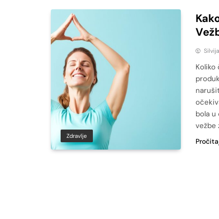
Kako
Vežb
Silvij
Koliko
produk
naruši
očekiv
bola u
vežbe z
Zdravlje
Pročita