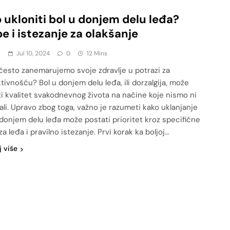
 ukloniti bol u donjem delu leđa?
e i istezanje za olakšanje
a
Jul 10, 2024
0
12 Mins
 često zanemarujemo svoje zdravlje u potrazi za
tivnošću? Bol u donjem delu leđa, ili dorzalgija, može
ti kvalitet svakodnevnog života na načine koje nismo ni
ali. Upravo zbog toga, važno je razumeti kako uklanjanje
 donjem delu leđa može postati prioritet kroz specifične
a leđa i pravilno istezanje. Prvi korak ka boljoj…
j više