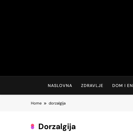
Skip
to
content
NASLOVNA
ZDRAVLJE
DOM I EN
Home
dorzalgija
Dorzalgija