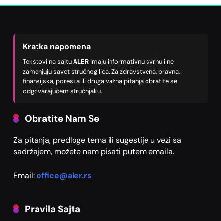
Kratka napomena
Tekstovi na sajtu
ALER
imaju informativnu svrhu i ne
zamenjuju savet stručnog lica. Za zdravstvena, pravna,
finansijska, poreska ili druga važna pitanja obratite se
odgovarajućem stručnjaku.
Obratite Nam Se
Za pitanja, predloge tema ili sugestije u vezi sa
sadržajem, možete nam pisati putem emaila.
Email:
office@aler.rs
Pravila Sajta