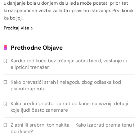
uklanjanje bola u donjem delu leđa može postati prioritet
kroz specifične vežbe za leđa i pravilno istezanje. Prvi korak
ka boljoj…
Pročitaj više
Prethodne Objave
Kardio kod kuće bez trčanja: sobni bicikl, veslanje ili
eliptični trenažer
Kako prevazići strah i nelagodu zbog odlaska kod
psihoterapeuta
Kako urediti prostor za rad od kuće, najvažniji detalji
koje ljudi često zanemare
Zlatni ili srebrni ton nakita – Kako izabrati prema tenu i
boji kose?