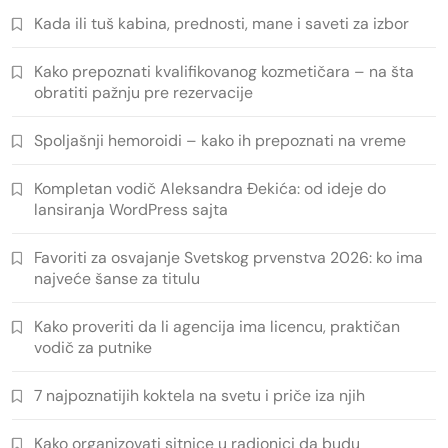
Kada ili tuš kabina, prednosti, mane i saveti za izbor
Kako prepoznati kvalifikovanog kozmetičara – na šta
obratiti pažnju pre rezervacije
Spoljašnji hemoroidi – kako ih prepoznati na vreme
Kompletan vodič Aleksandra Đekića: od ideje do
lansiranja WordPress sajta
Favoriti za osvajanje Svetskog prvenstva 2026: ko ima
najveće šanse za titulu
Kako proveriti da li agencija ima licencu, praktičan
vodič za putnike
7 najpoznatijih koktela na svetu i priče iza njih
Kako organizovati sitnice u radionici da budu