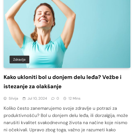
Zdravlje
Kako ukloniti bol u donjem delu leđa? Vežbe i
istezanje za olakšanje
Silvija
Jul 10, 2024
0
12 Mins
Koliko često zanemarujemo svoje zdravlje u potrazi za
produktivnošću? Bol u donjem delu leđa, ili dorzalgija, može
narušiti kvalitet svakodnevnog života na načine koje nismo
ni očekivali. Upravo zbog toga, važno je razumeti kako