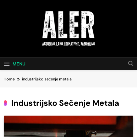
Skip
to
content
Aktuelno, Lako,
Saveti Za Svakodnevni Život
Edukativno,
MENU
Razumljivo
Home
industrijsko sečenje metala
Industrijsko Sečenje Metala