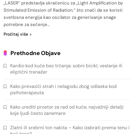
„LASER“ predstavlja skraćenicu za „Light Amplification by
Stimulated Emission of Radiation,“ što znači da se koristi
svetlosna energija kao oscilator za generisanje snage
potrebne za sečenje…
Pročitaj više
Prethodne Objave
Kardio kod kuće bez trčanja: sobni bicikl, veslanje ili
eliptični trenažer
Kako prevazići strah i nelagodu zbog odlaska kod
psihoterapeuta
Kako urediti prostor za rad od kuće, najvažniji detalji
koje ljudi često zanemare
Zlatni ili srebrni ton nakita – Kako izabrati prema tenu i
boji kose?