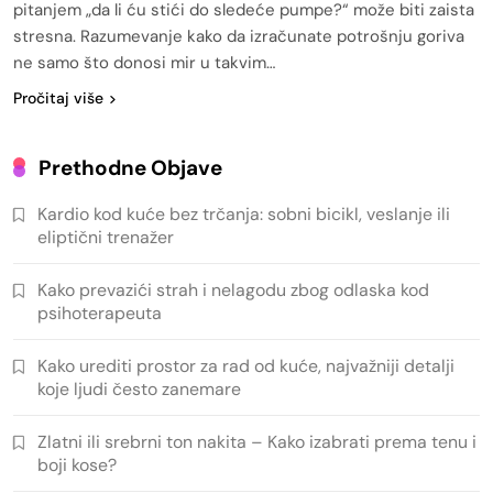
pitanjem „da li ću stići do sledeće pumpe?“ može biti zaista
stresna. Razumevanje kako da izračunate potrošnju goriva
ne samo što donosi mir u takvim…
Pročitaj više
Prethodne Objave
Kardio kod kuće bez trčanja: sobni bicikl, veslanje ili
eliptični trenažer
Kako prevazići strah i nelagodu zbog odlaska kod
psihoterapeuta
Kako urediti prostor za rad od kuće, najvažniji detalji
koje ljudi često zanemare
Zlatni ili srebrni ton nakita – Kako izabrati prema tenu i
boji kose?