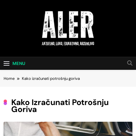
Skip
to
content
Aktuelno, Lako,
Saveti Za Svakodnevni Život
Edukativno,
MENU
Razumljivo
Home
Kako izračunati potrošnju goriva
Kako Izračunati Potrošnju
Goriva