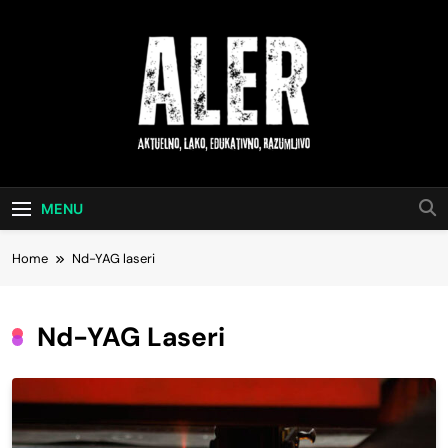
Skip
to
content
Aktuelno, Lako,
Saveti Za Svakodnevni Život
Edukativno,
MENU
Razumljivo
Home
Nd-YAG laseri
Nd-YAG Laseri