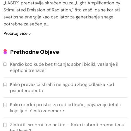
„LASER“ predstavlja skraćenicu za „Light Amplification by
Stimulated Emission of Radiation,“ što znači da se koristi
svetlosna energija kao oscilator za generisanje snage
potrebne za sečenje…
Pročitaj više
Prethodne Objave
Kardio kod kuće bez trčanja: sobni bicikl, veslanje ili
eliptični trenažer
Kako prevazići strah i nelagodu zbog odlaska kod
psihoterapeuta
Kako urediti prostor za rad od kuće, najvažniji detalji
koje ljudi često zanemare
Zlatni ili srebrni ton nakita – Kako izabrati prema tenu i
boji kose?