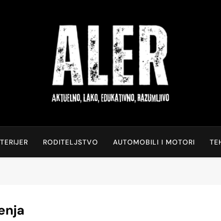
Aktuelno, Lako, Edukat
Saveti Za Svakodnevni Život
TERIJER
RODITELJSTVO
AUTOMOBILI I MOTORI
TE
enja