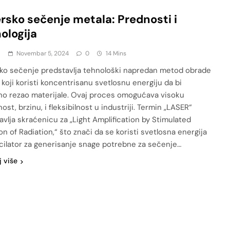
rsko sečenje metala: Prednosti i
ologija
a
Novembar 5, 2024
0
14 Mins
ko sečenje predstavlja tehnološki napredan metod obrade
 koji koristi koncentrisanu svetlosnu energiju da bi
no rezao materijale. Ovaj proces omogućava visoku
ost, brzinu, i fleksibilnost u industriji. Termin „LASER“
avlja skraćenicu za „Light Amplification by Stimulated
n of Radiation,“ što znači da se koristi svetlosna energija
cilator za generisanje snage potrebne za sečenje…
j više