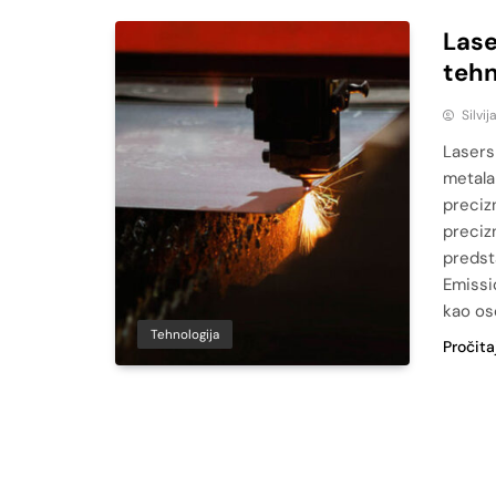
Lase
tehn
Silvij
Lasers
metala
preciz
precizn
predst
Emissio
kao os
Tehnologija
Pročita