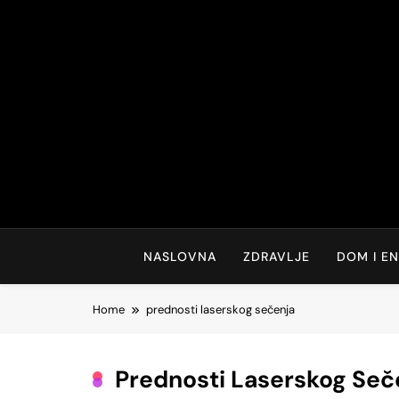
Skip
to
content
NASLOVNA
ZDRAVLJE
DOM I EN
Home
prednosti laserskog sečenja
Prednosti Laserskog Seč