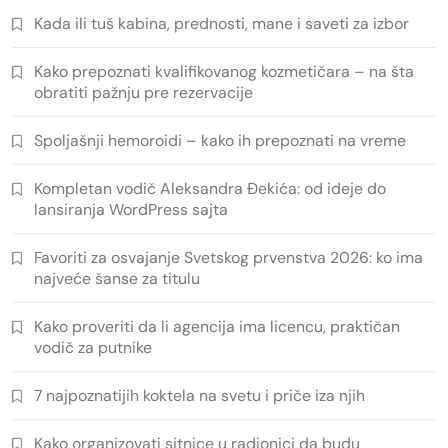
Kada ili tuš kabina, prednosti, mane i saveti za izbor
Kako prepoznati kvalifikovanog kozmetičara – na šta
obratiti pažnju pre rezervacije
Spoljašnji hemoroidi – kako ih prepoznati na vreme
Kompletan vodič Aleksandra Đekića: od ideje do
lansiranja WordPress sajta
Favoriti za osvajanje Svetskog prvenstva 2026: ko ima
najveće šanse za titulu
Kako proveriti da li agencija ima licencu, praktičan
vodič za putnike
7 najpoznatijih koktela na svetu i priče iza njih
Kako organizovati sitnice u radionici da budu