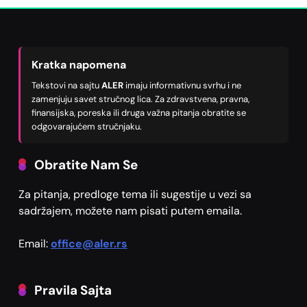
Kratka napomena
Tekstovi na sajtu
ALER
imaju informativnu svrhu i ne
zamenjuju savet stručnog lica. Za zdravstvena, pravna,
finansijska, poreska ili druga važna pitanja obratite se
odgovarajućem stručnjaku.
Obratite Nam Se
Za pitanja, predloge tema ili sugestije u vezi sa
sadržajem, možete nam pisati putem emaila.
Email:
office@aler.rs
Pravila Sajta