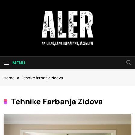
Skip
to
content
Aktuelno, Lako,
Saveti Za Svakodnevni Život
Edukativno,
MENU
Razumljivo
Home
Tehnike farbanja zidova
Tehnike Farbanja Zidova