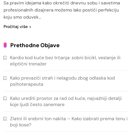
Sa pravim idejama kako okrečiti dnevnu sobu i savetima
profesionalnih dizajnera možemo lako postići perfekciju
koju smo oduvek…
Pročitaj više
Prethodne Objave
Kardio kod kuće bez trčanja: sobni bicikl, veslanje ili
eliptični trenažer
Kako prevazići strah i nelagodu zbog odlaska kod
psihoterapeuta
Kako urediti prostor za rad od kuće, najvažniji detalji
koje ljudi često zanemare
Zlatni ili srebrni ton nakita – Kako izabrati prema tenu i
boji kose?