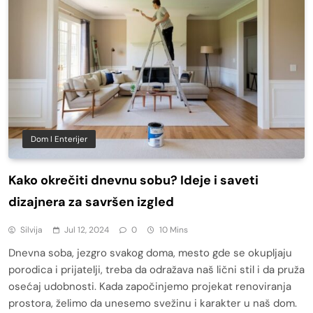
Dom I Enterijer
Kako okrečiti dnevnu sobu? Ideje i saveti
dizajnera za savršen izgled
Silvija
Jul 12, 2024
0
10 Mins
Dnevna soba, jezgro svakog doma, mesto gde se okupljaju
porodica i prijatelji, treba da odražava naš lični stil i da pruža
osećaj udobnosti. Kada započinjemo projekat renoviranja
prostora, želimo da unesemo svežinu i karakter u naš dom.