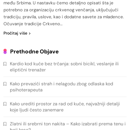
među Srbima. U nastavku ćemo detaljno opisati šta je
potrebno za organizaciju crkvenog venčanja, uključujući
tradiciju, pravila, uslove, kao i dodatne savete za mladence.
Očuvanje tradicije Crkveno…
Pročitaj više
Prethodne Objave
Kardio kod kuće bez trčanja: sobni bicikl, veslanje ili
eliptični trenažer
Kako prevazići strah i nelagodu zbog odlaska kod
psihoterapeuta
Kako urediti prostor za rad od kuće, najvažniji detalji
koje ljudi često zanemare
Zlatni ili srebrni ton nakita – Kako izabrati prema tenu i
boji kose?