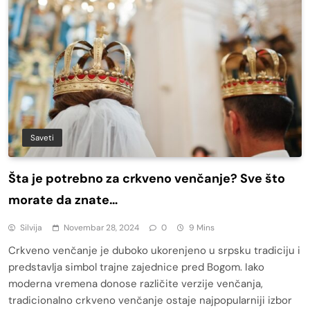
Saveti
Šta je potrebno za crkveno venčanje? Sve što
morate da znate…
Silvija
Novembar 28, 2024
0
9 Mins
Crkveno venčanje je duboko ukorenjeno u srpsku tradiciju i
predstavlja simbol trajne zajednice pred Bogom. Iako
moderna vremena donose različite verzije venčanja,
tradicionalno crkveno venčanje ostaje najpopularniji izbor