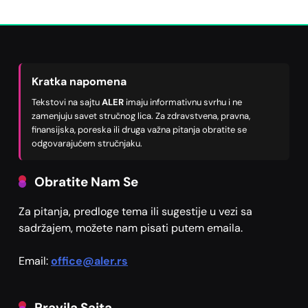
Kratka napomena
Tekstovi na sajtu
ALER
imaju informativnu svrhu i ne
zamenjuju savet stručnog lica. Za zdravstvena, pravna,
finansijska, poreska ili druga važna pitanja obratite se
odgovarajućem stručnjaku.
Obratite Nam Se
Za pitanja, predloge tema ili sugestije u vezi sa
sadržajem, možete nam pisati putem emaila.
Email:
office@aler.rs
Pravila Sajta