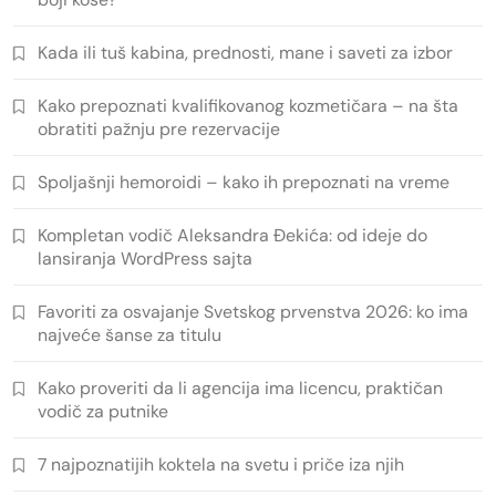
Kada ili tuš kabina, prednosti, mane i saveti za izbor
Kako prepoznati kvalifikovanog kozmetičara – na šta
obratiti pažnju pre rezervacije
Spoljašnji hemoroidi – kako ih prepoznati na vreme
Kompletan vodič Aleksandra Đekića: od ideje do
lansiranja WordPress sajta
Favoriti za osvajanje Svetskog prvenstva 2026: ko ima
najveće šanse za titulu
Kako proveriti da li agencija ima licencu, praktičan
vodič za putnike
7 najpoznatijih koktela na svetu i priče iza njih