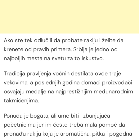
Ako ste tek odlučili da probate rakiju i želite da
krenete od pravih primera, Srbija je jedno od
najboljih mesta na svetu za to iskustvo.
Tradicija pravljenja voćnih destilata ovde traje
vekovima, a poslednjih godina domaći proizvođači
osvajaju medalje na najprestižnijim međunarodnim
takmičenjima.
Ponuda je bogata, ali ume biti i zbunjujuća
početnicima jer im često treba mala pomoć da
pronađu rakiju koja je aromatična, pitka i pogodna