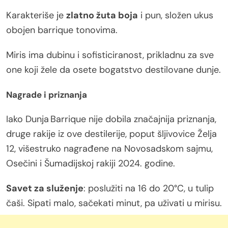
Karakteriše je
zlatno žuta boja
i pun, složen ukus
obojen barrique tonovima.
Miris ima dubinu i sofisticiranost, prikladnu za sve
one koji žele da osete bogatstvo destilovane dunje.
Nagrade i priznanja
Iako Dunja Barrique nije dobila značajnija priznanja,
druge rakije iz ove destilerije, poput šljivovice Želja
12, višestruko nagrađene na Novosadskom sajmu,
Osečini i Šumadijskoj rakiji 2024. godine.
Savet za služenje
: poslužiti na 16 do 20°C, u tulip
čaši. Sipati malo, sačekati minut, pa uživati u mirisu.