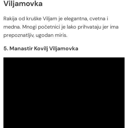
Viljamovka
Rakija od kruške Viljam je elegantna, cvetna i
medna. Mnogi početnici je lako prihvataju jer ima
prepoznatljiv, ugodan miris.
5. Manastir Kovilj Viljamovka