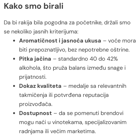
Kako smo birali
Da bi rakija bila pogodna za početnike, držali smo
se nekoliko jasnih kriterijuma:
Aromatičnost i jasnoća ukusa
– voće mora
biti prepoznatljivo, bez nepotrebne oštrine.
Pitka jačina
– standardno 40 do 42%
alkohola, što pruža balans između snage i
prijatnosti.
Dokaz kvaliteta
– medalje sa relevantnih
takmičenja ili potvrđena reputacija
proizvođača.
Dostupnost
– da se pomenuti brendovi
mogu naći u vinotekama, specijalizovanim
radnjama ili većim marketima.