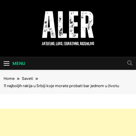
Skip
to
content
Aktuelno, Lako,
Saveti Za Svakodnevni Život
Edukativno,
MENU
Razumljivo
Home
Saveti
11 najboljih rakija u Srbiji koje morate probati bar jednom u životu