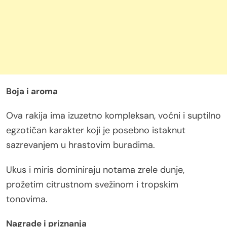
Boja i aroma
Ova rakija ima izuzetno kompleksan, voćni i suptilno
egzotičan karakter koji je posebno istaknut
sazrevanjem u hrastovim buradima.
Ukus i miris dominiraju notama zrele dunje,
prožetim citrustnom svežinom i tropskim
tonovima.
Nagrade i priznanja