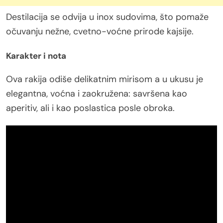
Destilacija se odvija u inox sudovima, što pomaže
očuvanju nežne, cvetno-voćne prirode kajsije.
Karakter i nota
Ova rakija odiše delikatnim mirisom a u ukusu je
elegantna, voćna i zaokružena: savršena kao
aperitiv, ali i kao poslastica posle obroka.