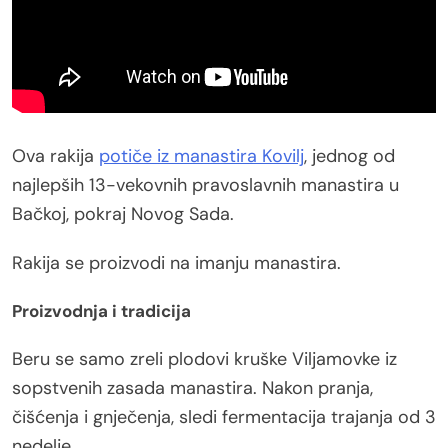
Ova rakija
potiče iz manastira Kovilj
, jednog od
najlepših 13-vekovnih pravoslavnih manastira u
Bačkoj, pokraj Novog Sada.
Rakija se proizvodi na imanju manastira.
Proizvodnja i tradicija
Beru se samo zreli plodovi kruške Viljamovke iz
sopstvenih zasada manastira. Nakon pranja,
čišćenja i gnječenja, sledi fermentacija trajanja od 3
nedelje.