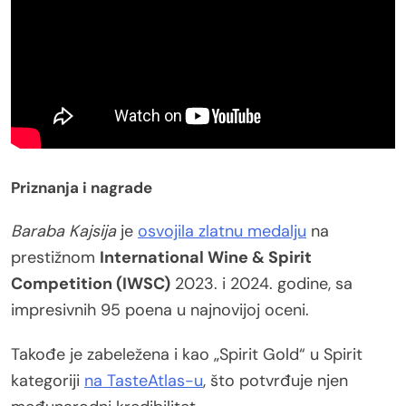
Priznanja i nagrade
Baraba Kajsija
je
osvojila zlatnu medalju
na
prestižnom
International Wine & Spirit
Competition (IWSC)
2023. i 2024. godine, sa
impresivnih 95 poena u najnovijoj oceni.
Takođe je zabeležena i kao „Spirit Gold“ u Spirit
kategoriji
na TasteAtlas-u
, što potvrđuje njen