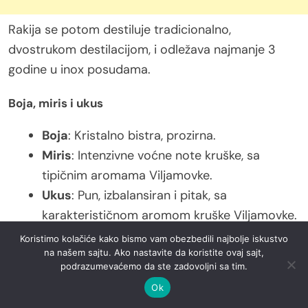
Rakija se potom destiluje tradicionalno,
dvostrukom destilacijom, i odležava najmanje 3
godine u inox posudama.
Boja, miris i ukus
Boja
: Kristalno bistra, prozirna.
Miris
: Intenzivne voćne note kruške, sa
tipičnim aromama Viljamovke.
Ukus
: Pun, izbalansiran i pitak, sa
karakterističnom aromom kruške Viljamovke.
Koristimo kolačiće kako bismo vam obezbedili najbolje iskustvo
Posluživanje i gastronomske preporuke
na našem sajtu. Ako nastavite da koristite ovaj sajt,
podrazumevaćemo da ste zadovoljni sa tim.
Ovu rakiju preporučuju da se služi lepo rashlađena,
Ok
na temperaturi između 10-15 °C, kao izuzetan