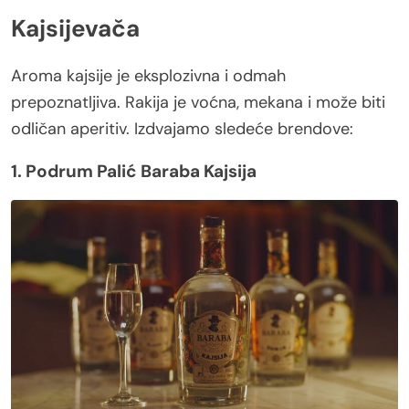
Kajsijevača
Aroma kajsije je eksplozivna i odmah
prepoznatljiva. Rakija je voćna, mekana i može biti
odličan aperitiv. Izdvajamo sledeće brendove:
1. Podrum Palić Baraba Kajsija