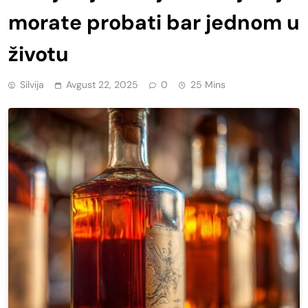
morate probati bar jednom u
životu
Silvija
Avgust 22, 2025
0
25 Mins