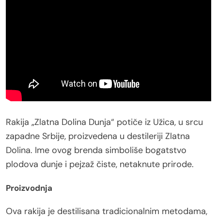
Rakija „Zlatna Dolina Dunja“ potiče iz Užica, u srcu
zapadne Srbije, proizvedena u destileriji Zlatna
Dolina. Ime ovog brenda simboliše bogatstvo
plodova dunje i pejzaž čiste, netaknute prirode.
Proizvodnja
Ova rakija je destilisana tradicionalnim metodama,