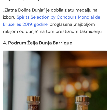
„Zlatna Dolina Dunja“ je dobila zlatu medalju na
izboru
Spirits Selection by Concours Mondial de
Bruxelles 2019. godine
, proglašena „najboljom
rakijom od dunje“ na tom prestižnom takmičenju
4. Podrum Želja Dunja Barrique