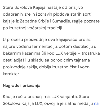
Stara Sokolova Kajsija nastaje od brižljivo
odabranih, zrelih i zdravih plodova starih sorti
kajsije iz Zapadne Srbije i Šumadije, regije poznate
po izuzetnoj voćarskoj tradiciji.
U procesu proizvodnje ova kajsijevača prolazi
najpre vođenu fermentaciju, potom destilaciju u
bakarnim kazanima (ili kod LUX verzije – trostruka
destilacija) i u skladu sa porodičnim tajnama
proizvodnje rakija, dobija izuzetno čist i voćni
karakter.
Nagrade i priznanja
Kad je reč o priznanjima, LUX varijanta, Stara
Sokolova Kajsija LUX, osvojila je zlatnu medalju
na