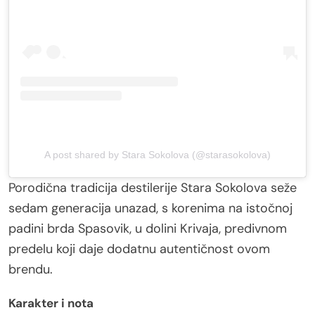
A post shared by Stara Sokolova (@starasokolova)
Porodična tradicija destilerije Stara Sokolova seže
sedam generacija unazad, s korenima na istočnoj
padini brda Spasovik, u dolini Krivaja, predivnom
predelu koji daje dodatnu autentičnost ovom
brendu.
Karakter i nota