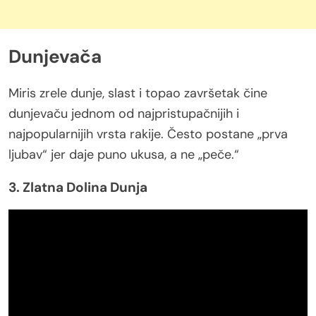
Dunjevača
Miris zrele dunje, slast i topao završetak čine
dunjevaču jednom od najpristupačnijih i
najpopularnijih vrsta rakije. Često postane „prva
ljubav“ jer daje puno ukusa, a ne „peče.“
3. Zlatna Dolina Dunja