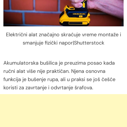
Električni alat značajno skraćuje vreme montaže i
smanjuje fizički napor|Shutterstock
Akumulatorska bušilica je preuzima posao kada
ručni alat više nije praktičan. Njena osnovna
funkcija je bušenje rupa, ali u praksi se još češće
koristi za zavrtanje i odvrtanje šrafova.