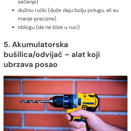
sečenje)
dužinu ručki (duže daju bolju polugu, ali su
manje precizne)
oblogu (da ne klize u ruci)
5. Akumulatorska
bušilica/odvijač – alat koji
ubrzava posao