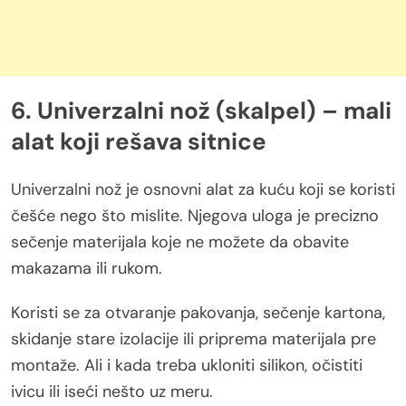
6. Univerzalni nož (skalpel) – mali
alat koji rešava sitnice
Univerzalni nož je osnovni alat za kuću koji se koristi
češće nego što mislite. Njegova uloga je precizno
sečenje materijala koje ne možete da obavite
makazama ili rukom.
Koristi se za otvaranje pakovanja, sečenje kartona,
skidanje stare izolacije ili priprema materijala pre
montaže. Ali i kada treba ukloniti silikon, očistiti
ivicu ili iseći nešto uz meru.