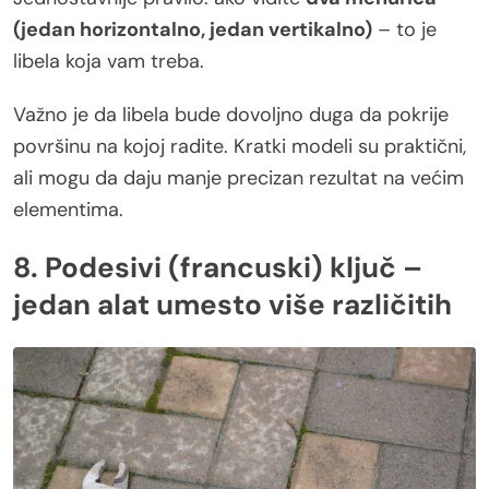
(jedan horizontalno, jedan vertikalno)
– to je
libela koja vam treba.
Važno je da libela bude dovoljno duga da pokrije
površinu na kojoj radite. Kratki modeli su praktični,
ali mogu da daju manje precizan rezultat na većim
elementima.
8. Podesivi (francuski) ključ –
jedan alat umesto više različitih