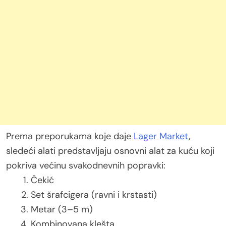
Prema preporukama koje daje
Lager Market
,
sledeći alati predstavljaju osnovni alat za kuću koji
pokriva većinu svakodnevnih popravki:
Čekić
Set šrafcigera (ravni i krstasti)
Metar (3–5 m)
Kombinovana klešta