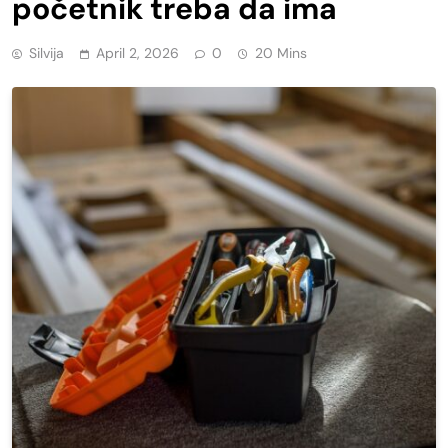
početnik treba da ima
Silvija
April 2, 2026
0
20 Mins