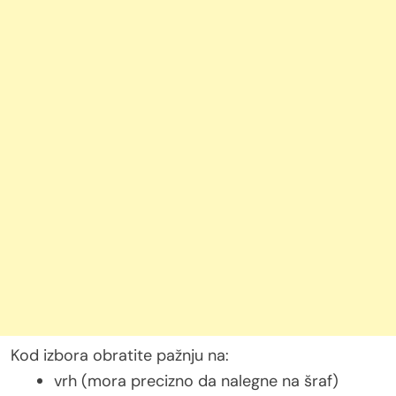
Kod izbora obratite pažnju na:
vrh (mora precizno da nalegne na šraf)