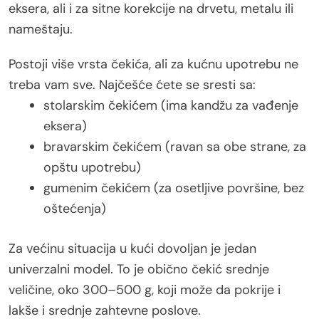
eksera, ali i za sitne korekcije na drvetu, metalu ili
nameštaju.
Postoji više vrsta čekića, ali za kućnu upotrebu ne
treba vam sve. Najčešće ćete se sresti sa:
stolarskim čekićem (ima kandžu za vađenje
eksera)
bravarskim čekićem (ravan sa obe strane, za
opštu upotrebu)
gumenim čekićem (za osetljive površine, bez
oštećenja)
Za većinu situacija u kući dovoljan je jedan
univerzalni model. To je obično čekić srednje
veličine, oko 300–500 g, koji može da pokrije i
lakše i srednje zahtevne poslove.