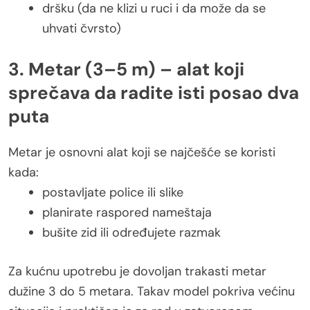
dršku (da ne klizi u ruci i da može da se
uhvati čvrsto)
3. Metar (3–5 m) – alat koji
sprečava da radite isti posao dva
puta
Metar je osnovni alat koji se najčešće se koristi
kada:
postavljate police ili slike
planirate raspored nameštaja
bušite zid ili određujete razmak
Za kućnu upotrebu je dovoljan trakasti metar
dužine 3 do 5 metara. Takav model pokriva većinu