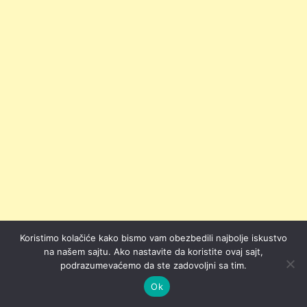
Koristimo kolačiće kako bismo vam obezbedili najbolje iskustvo
na našem sajtu. Ako nastavite da koristite ovaj sajt,
podrazumevaćemo da ste zadovoljni sa tim.
Ok
Najčešće se koristi kod: