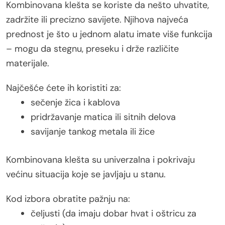
Kombinovana klešta se koriste da nešto uhvatite,
zadržite ili precizno savijete. Njihova najveća
prednost je što u jednom alatu imate više funkcija
– mogu da stegnu, preseku i drže različite
materijale.
Najčešće ćete ih koristiti za:
sečenje žica i kablova
pridržavanje matica ili sitnih delova
savijanje tankog metala ili žice
Kombinovana klešta su univerzalna i pokrivaju
većinu situacija koje se javljaju u stanu.
Kod izbora obratite pažnju na:
čeljusti (da imaju dobar hvat i oštricu za