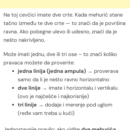
Na toj cevčici imate dve crte. Kada mehurić stane
tačno između te dve crte — to znači da je površina
ravna. Ako pobegne ulevo ili udesno, znači da je
nešto nakrivljeno.
Može imati jednu, dve ili tri ose – to znači koliko
pravaca možete da proverite:
jedna linija (jedna ampula)
→ proverava
samo da li je nešto ravno horizontalno
dve linije
→ imate i horizontalu i vertikalu
(ovo je najčešće i najkorisnije)
tri linije
→ dodaje i merenje pod uglom
(ređe vam treba u kući)
Jednostavnije pravilo: ako vidite
dva mehurića