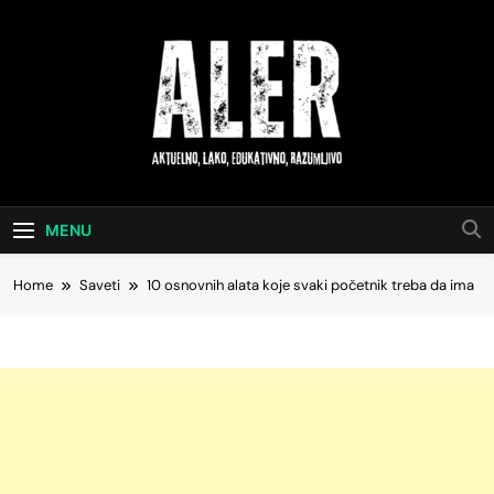
Skip
to
content
Aktuelno, Lako,
Saveti Za Svakodnevni Život
Edukativno,
MENU
Razumljivo
Home
Saveti
10 osnovnih alata koje svaki početnik treba da ima