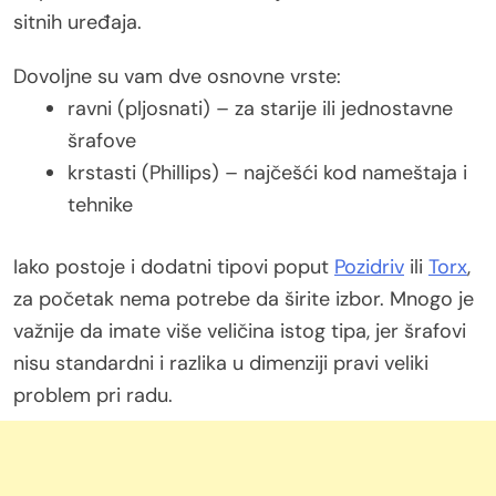
sitnih uređaja.
Dovoljne su vam dve osnovne vrste:
ravni (pljosnati) – za starije ili jednostavne
šrafove
krstasti (Phillips) – najčešći kod nameštaja i
tehnike
Iako postoje i dodatni tipovi poput
Pozidriv
ili
Torx
,
za početak nema potrebe da širite izbor. Mnogo je
važnije da imate više veličina istog tipa, jer šrafovi
nisu standardni i razlika u dimenziji pravi veliki
problem pri radu.