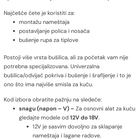
Najčešće ćete je koristiti za:
montažu nameštaja
postavljanje polica i nosača
bušenje rupa za tiplove
Postoji više vrsta bušilica, ali za početak vam nije
potrebna specijalizovana. Univerzalna
bušilica/odvijač pokriva i bušenje i šrafljenje i to je
ono što ima najviše smisla za kuću.
Kod izbora obratite pažnju na sledeće:
snagu (napon – V) –
Za osnovni alat za kuću
gledajte modele od
12V do 18V
.
12V je sasvim dovoljno za sklapanje
nameštaja i lagane radove.