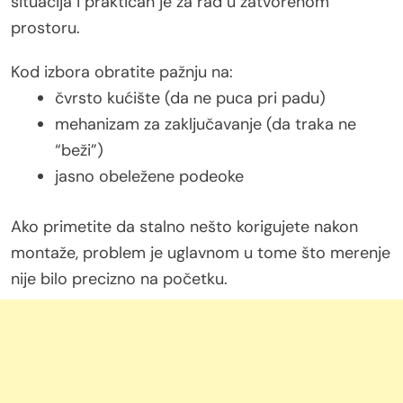
situacija i praktičan je za rad u zatvorenom
prostoru.
Kod izbora obratite pažnju na:
čvrsto kućište (da ne puca pri padu)
mehanizam za zaključavanje (da traka ne
“beži”)
jasno obeležene podeoke
Ako primetite da stalno nešto korigujete nakon
montaže, problem je uglavnom u tome što merenje
nije bilo precizno na početku.