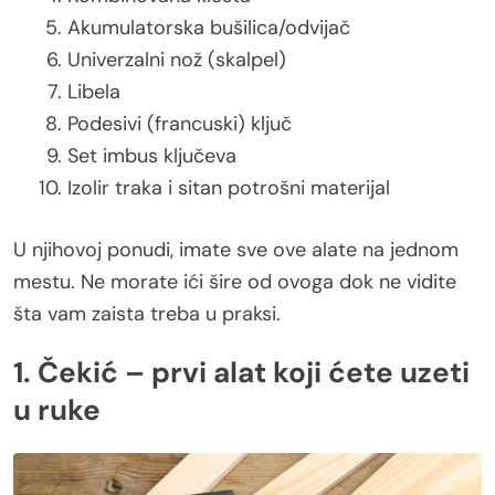
Akumulatorska bušilica/odvijač
Univerzalni nož (skalpel)
Libela
Podesivi (francuski) ključ
Set imbus ključeva
Izolir traka i sitan potrošni materijal
U njihovoj ponudi, imate sve ove alate na jednom
mestu. Ne morate ići šire od ovoga dok ne vidite
šta vam zaista treba u praksi.
1. Čekić – prvi alat koji ćete uzeti
u ruke