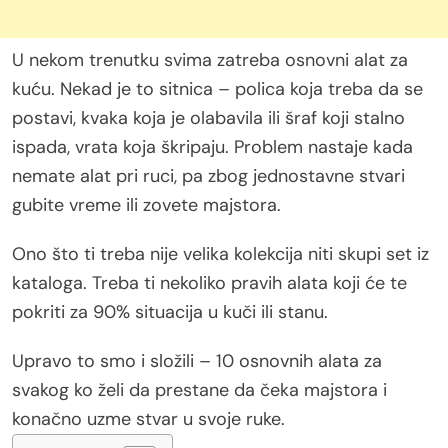
U nekom trenutku svima zatreba osnovni alat za
kuću. Nekad je to sitnica – polica koja treba da se
postavi, kvaka koja je olabavila ili šraf koji stalno
ispada, vrata koja škripaju. Problem nastaje kada
nemate alat pri ruci, pa zbog jednostavne stvari
gubite vreme ili zovete majstora.
Ono što ti treba nije velika kolekcija niti skupi set iz
kataloga. Treba ti nekoliko pravih alata koji će te
pokriti za 90% situacija u kuči ili stanu.
Upravo to smo i složili – 10 osnovnih alata za
svakog ko želi da prestane da čeka majstora i
konačno uzme stvar u svoje ruke.