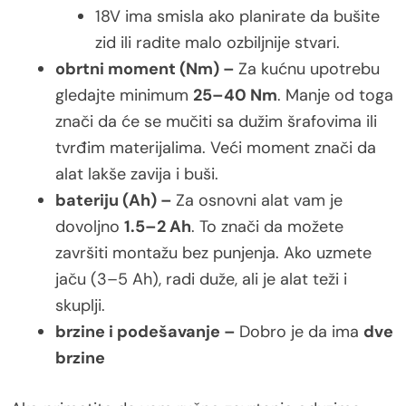
18V ima smisla ako planirate da bušite
zid ili radite malo ozbiljnije stvari.
obrtni moment (Nm) –
Za kućnu upotrebu
gledajte minimum
25–40 Nm
. Manje od toga
znači da će se mučiti sa dužim šrafovima ili
tvrđim materijalima. Veći moment znači da
alat lakše zavija i buši.
bateriju (Ah) –
Za osnovni alat vam je
dovoljno
1.5–2 Ah
. To znači da možete
završiti montažu bez punjenja. Ako uzmete
jaču (3–5 Ah), radi duže, ali je alat teži i
skuplji.
brzine i podešavanje –
Dobro je da ima
dve
brzine