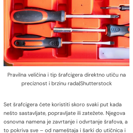
Pravilna veličina i tip šrafcigera direktno utiču na
preciznost i brzinu rada|Shutterstock
Set šrafcigera ćete koristiti skoro svaki put kada
nešto sastavljate, popravljate ili zatežete. Njegova
osnovna namena je zavrtanje i odvrtanje šrafova, a
to pokriva sve – od nameštaja i šarki do utičnica i