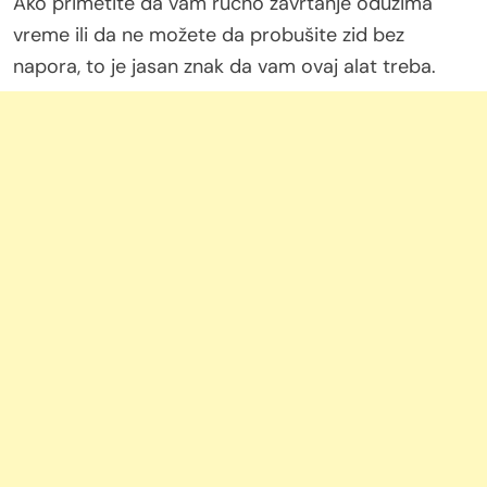
Ako primetite da vam ručno zavrtanje oduzima
vreme ili da ne možete da probušite zid bez
napora, to je jasan znak da vam ovaj alat treba.