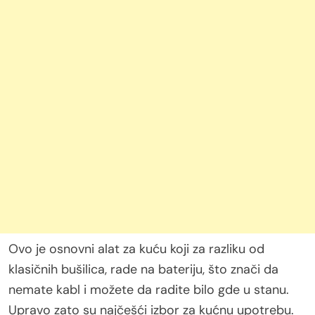
Ovo je osnovni alat za kuću koji za razliku od
klasičnih bušilica, rade na bateriju, što znači da
nemate kabl i možete da radite bilo gde u stanu.
Upravo zato su najčešći izbor za kućnu upotrebu.