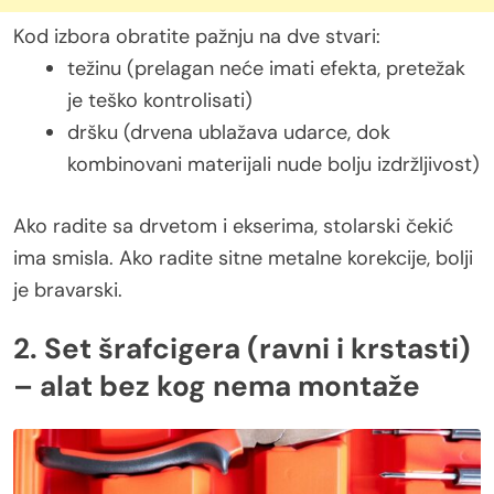
Kod izbora obratite pažnju na dve stvari:
težinu (prelagan neće imati efekta, pretežak
je teško kontrolisati)
dršku (drvena ublažava udarce, dok
kombinovani materijali nude bolju izdržljivost)
Ako radite sa drvetom i ekserima, stolarski čekić
ima smisla. Ako radite sitne metalne korekcije, bolji
je bravarski.
2. Set šrafcigera (ravni i krstasti)
– alat bez kog nema montaže