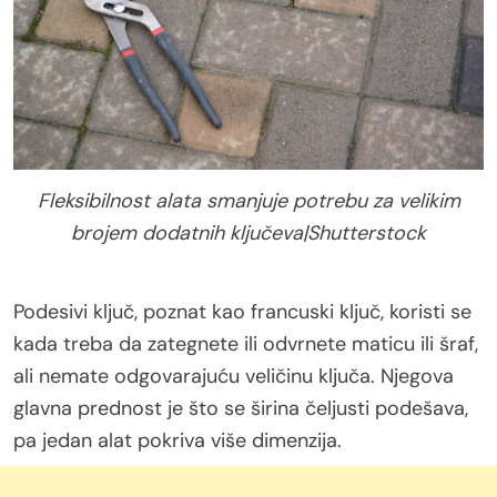
Fleksibilnost alata smanjuje potrebu za velikim
brojem dodatnih ključeva|Shutterstock
Podesivi ključ, poznat kao francuski ključ, koristi se
kada treba da zategnete ili odvrnete maticu ili šraf,
ali nemate odgovarajuću veličinu ključa. Njegova
glavna prednost je što se širina čeljusti podešava,
pa jedan alat pokriva više dimenzija.